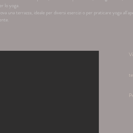
er lo yoga.
ova una terrazza, ideale per diversi esercizi o per praticare yoga all'a
ente.
Vi
te
Pr