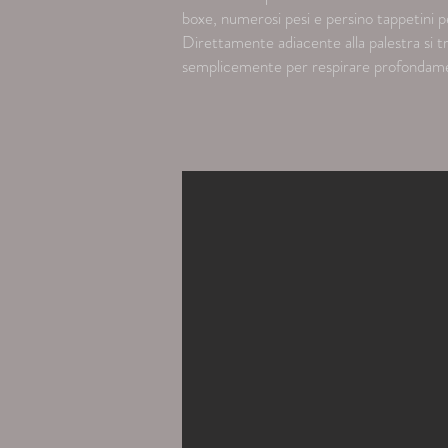
boxe, numerosi pesi e persino tappetini p
Direttamente adiacente alla palestra si tr
semplicemente per respirare profondam