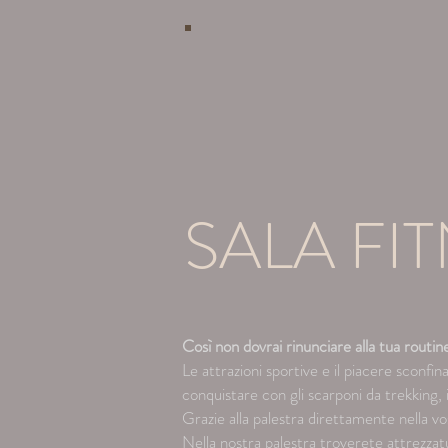
LUX
ATTREZZ
86
8
SALA FI
Così non dovrai rinunciare alla tua rout
Le attrazioni sportive e il piacere sconf
conquistare con gli scarponi da trekking, in 
Grazie alla palestra direttamente nella v
Nella nostra palestra troverete attrezzat