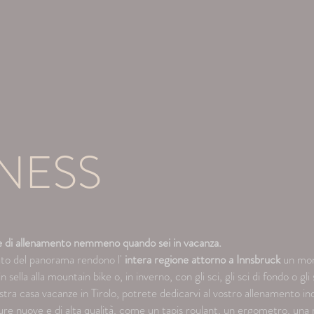
ATURE E PLANIMETRIA
IMPRESSIONI
PRENOTARE
TNESS
ine di allenamento nemmeno quando sei in vacanza.
inato del panorama rendono l'
intera regione attorno a Innsbruck
un mond
sella alla mountain bike o, in inverno, con gli sci, gli sci di fondo o gli
ostra casa vacanze in Tirolo, potrete dedicarvi al vostro allenamento i
ure nuove e di alta qualità, come un tapis roulant, un ergometro, una