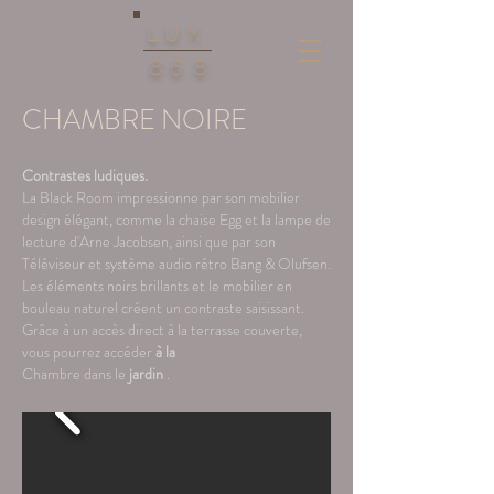
LUX
86
8
CHAMBRE NOIRE
Contrastes ludiques.
La Black Room impressionne par son mobilier
design élégant, comme la chaise Egg et la lampe de
lecture d'Arne Jacobsen, ainsi que par son
Téléviseur et système audio rétro Bang & Olufsen.
Les éléments noirs brillants et le mobilier en
bouleau naturel créent un contraste saisissant.
Grâce à un accès direct à la terrasse couverte,
vous pourrez accéder
à la
Chambre dans le
jardin
.