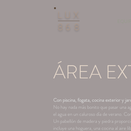
LUX
EQUIP
86
8
ÁREA EX
Con piscina, fogata, cocina exterior y ja
No hay nada más bonito que pasar una agra
el agua en un caluroso día de verano. Con
Un pabellón de madera y piedra proporci
incluye una hoguera, una cocina al aire l