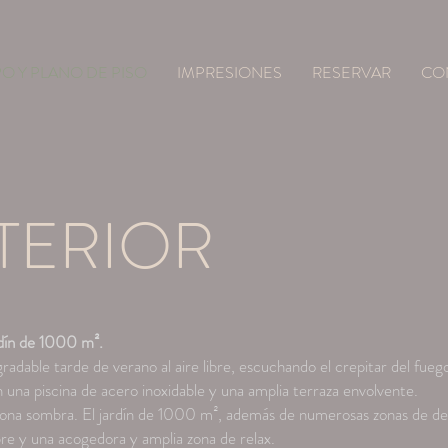
O Y PLANO DE PISO
IMPRESIONES
RESERVAR
CO
TERIOR
rdín de 1000 m².
dable tarde de verano al aire libre, escuchando el crepitar del fuego.
 una piscina de acero inoxidable y una amplia terraza envolvente.
ona sombra. El jardín de 1000 m², además de numerosas zonas de de
ibre y una acogedora y amplia zona de relax.