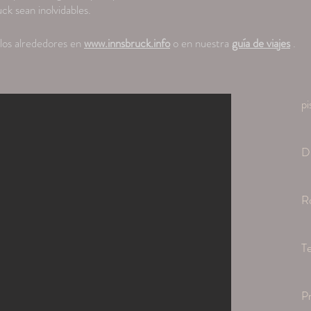
ck sean inolvidables.
los alrededores en
www.innsbruck.info
o en nuestra
guía de viajes
.
pi
Du
R
Te
Pr