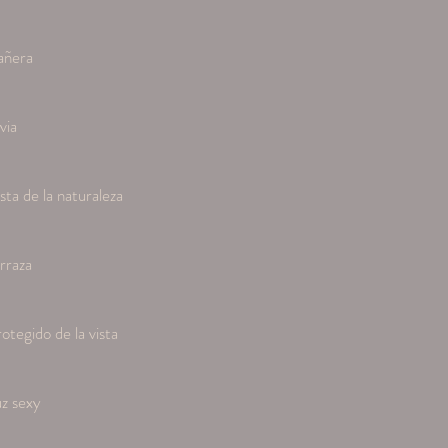
añera
uvia
sta de la naturaleza
rraza
otegido de la vista
z sexy