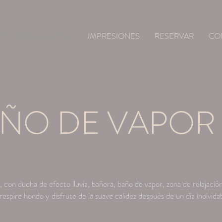
O Y PLANO DE PISO
IMPRESIONES
RESERVAR
CO
AÑO DE VAPOR
, con ducha de efecto lluvia, bañera, baño de vapor, zona de relajación
 respire hondo y disfrute de la suave calidez después de un día inolvida